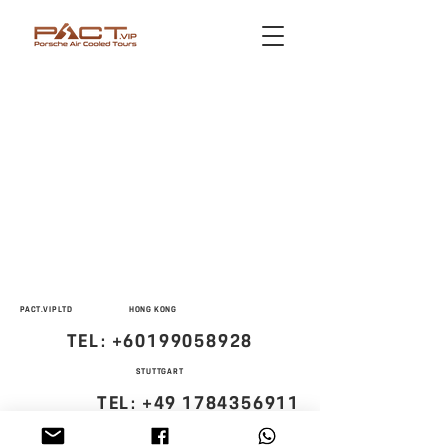
PACT.VIP LTD
HONG KONG
TEL:
+60199058928
STUTTGART
TEL:
+49 1784356911